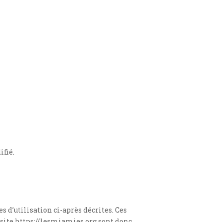
:
ifié.
s d’utilisation ci-après décrites. Ces
 site https://lesmiamies.org sont donc