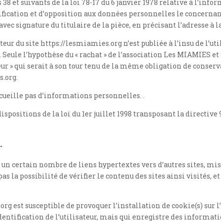
et suivants de la loi 78-17 du 6 janvier 1978 relative à l’inform
ctification et d’opposition aux données personnelles le concerna
vec signature du titulaire de la pièce, en précisant l’adresse à l
ur du site https://lesmiamies.org n’est publiée à l’insu de l’uti
. Seule l’hypothèse du « rachat » de l’association Les MIAMIES e
eur » qui serait à son tour tenu de la même obligation de conser
s.org.
recueille pas d’informations personnelles. .
spositions de la loi du 1er juillet 1998 transposant la directive 
.
 un certain nombre de liens hypertextes vers d’autres sites, mis
la possibilité de vérifier le contenu des sites ainsi visités, 
rg est susceptible de provoquer l’installation de cookie(s) sur l
’identification de l’utilisateur, mais qui enregistre des informat