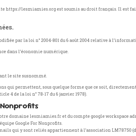
site https://lesmiamies.org est soumis au droit français. Il est fa
nées.
fiée par la loi n° 2004-801 du 6 août 2004 relative à l’informati
iance dans l’économie numérique.
isant le site susnommé.
ns qui permettent, sous quelque forme que ce soit, directement
cle 4 de la loi n° 78-17 du 6 janvier 1978).
 Nonprofits
e notre domaine lesmiamies.fr et du compte google workspace a
’équipe Google For Nonprofits.
ils qui y sont reliés appartiennent à l’association LM78750 (do