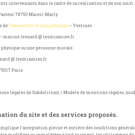
nts intervenants dans le cadre de sa réalisation et de son suivi 
Pasteur 78750 Mareil-Marly
s de
Passerelles et Compétences
– Yvelines
 – marine.leonard @ lesmiamies.fr
e physique ou une personne morale.
nard @ lesmiamies.fr
75017 Paris
ions légales de Subdelirium / Modèle de mentions légales, mod
sation du site et des services proposés.
implique l’acceptation pleine et entière des conditions générale
’être modifiées ou complétées à tout moment, les utilisateurs du