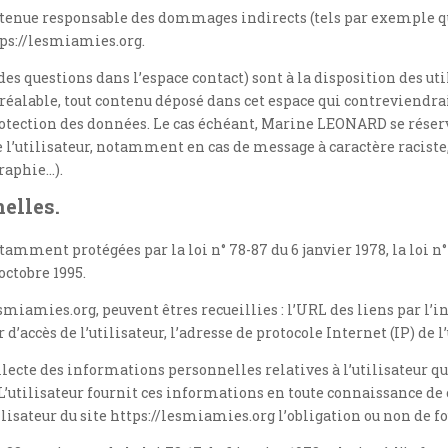
enue responsable des dommages indirects (tels par exemple qu
ttps://lesmiamies.org.
 des questions dans l’espace contact) sont à la disposition des 
alable, tout contenu déposé dans cet espace qui contreviendrait
 protection des données. Le cas échéant, Marine LEONARD se rése
de l’utilisateur, notamment en cas de message à caractère racist
graphie…).
elles.
ment protégées par la loi n° 78-87 du 6 janvier 1978, la loi n° 2
octobre 1995.
lesmiamies.org, peuvent êtres recueillies : l’URL des liens par l’
d’accès de l’utilisateur, l’adresse de protocole Internet (IP) de l’
ecte des informations personnelles relatives à l’utilisateur que
 L’utilisateur fournit ces informations en toute connaissance de
utilisateur du site https://lesmiamies.org l’obligation ou non de 