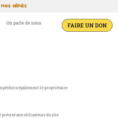
 nos aînés
On parle de nous
FAIRE UN DON
s empêchera également le propriétaire
t précisé aux utilisateurs du site