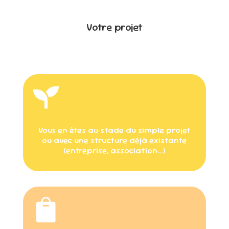
Votre projet

Vous en êtes au stade du simple projet
ou avec une structure déjà existante
(entreprise, association…)
