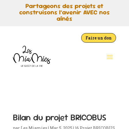
Partageons des projets et
construisons l’avenir AVEC nos
aînés
Faire un don
Bilan du projet BRICOBUS
par
Les Miamies
|
Mar 5, 2025
|
16 Projet BRICOBUS