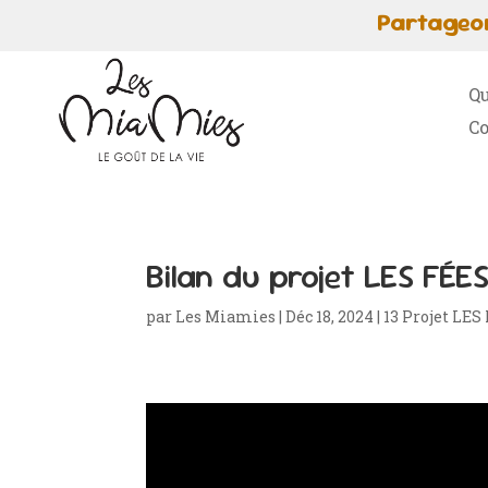
Partageon
Qu
Co
Bilan du projet LES FÉE
par
Les Miamies
|
Déc 18, 2024
|
13 Projet LE